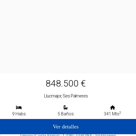
848.500 €
Llucmajor, Ses Palmeres
2
9 Habs
5 Baños
341 Mts
Ver detalles