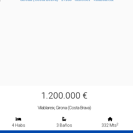
1.200.000 €
Vilablareix, Girona (Costa Brava)
2
4 Habs
3 Baños
332 Mts