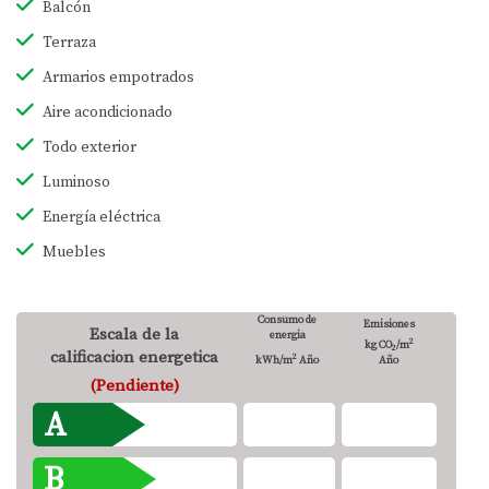
Balcón
Terraza
Armarios empotrados
Aire acondicionado
Todo exterior
Luminoso
Energía eléctrica
Muebles
Consumo de
Emisiones
Escala de la
energia
2
kg CO
/m
2
calificacion energetica
2
kWh/m
Año
Año
(Pendiente)
A
B