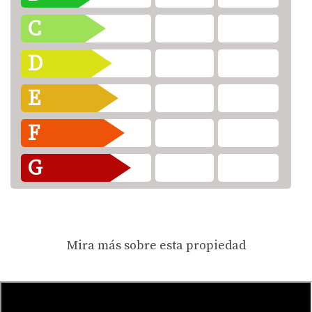
C
D
E
F
G
Mira más sobre esta propiedad