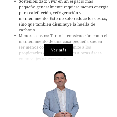
Sostenibilidad:
Vivir en un espacio más
pequeño generalmente requiere menos energía
para calefacción, refrigeración y
mantenimiento. Esto no solo reduce los costos,
sino que también disminuye la huella de
carbono.
Menores costos:
Tanto la construcción como el
mantenimiento de una casa pequeña suelen
ser menos costosos. Esto permite a los
Ver más
propietarios destinar recursos a otras áreas,
como viajes o inversiones.
Facilidad de mantenimiento:
Un espacio más
pequeño significa menos áreas que limpiar y
mantener, lo que resulta en una vida más
simple y menos tiempo dedicado a las tareas
del hogar.
Estilo de vida minimalista:
La vida en una casa
pequeña fomenta el desapego de objetos
innecesarios, promoviendo un estilo de vida
más simple y centrado en lo que realmente
importa.