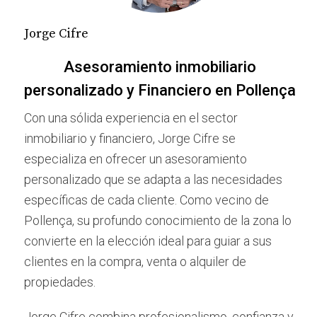
Flexibilidad en la ubicación:
Las casas
pequeñas pueden construirse en terrenos más
Jorge Cifre
pequeños o incluso en áreas donde las casas
grandes no son viables, permitiendo una
Asesoramiento inmobiliario
mayor variedad en la elección de la ubicación.
personalizado y Financiero en Pollença
IDEAS DE CASAS PEQUEÑAS
Con una sólida experiencia en el sector
Y MODERNAS
inmobiliario y financiero, Jorge Cifre se
especializa en ofrecer un asesoramiento
Las casas pequeñas y modernas pueden adoptar
personalizado que se adapta a las necesidades
diversas formas y estilos, adaptándose a diferentes
específicas de cada cliente. Como vecino de
gustos y necesidades. Aquí se presentan algunas
Pollença, su profundo conocimiento de la zona lo
ideas inspiradoras:
convierte en la elección ideal para guiar a sus
Casas prefabricadas
clientes en la compra, venta o alquiler de
propiedades.
Las casas prefabricadas son una excelente opción
para quienes buscan un hogar eficiente y moderno.
Jorge Cifre combina profesionalismo, confianza y