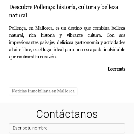
PREGUNTAS FRECUENTES
Descubre Pollença: historia, cultura y belleza
natural
¿Son las casas pequeñas adecuadas para
familias?
Pollença, en Mallorca, es un destino que combina belleza
natural, rica historia y vibrante cultura. Con sus
Sí, muchas familias han encontrado soluciones
impresionantes paisajes, deliciosa gastronomía y actividades
creativas para maximizar el espacio en casas
al aire libre, es el lugar ideal para una escapada inolvidable
pequeñas. Utilizando muebles multifuncionales y un
que cautivará tu corazón.
diseño bien pensado, es posible crear un hogar
Leer más
confortable para todos los miembros de la familia.
¿Cuál es el costo promedio de una casa
pequeña?
Noticias Inmobiliaria en Mallorca
El costo de una casa pequeña varía según el diseño,
los materiales y la ubicación. Sin embargo, en
Contáctanos
general, el precio puede oscilar entre $30,000 y
$150,000, lo que las hace más accesibles en