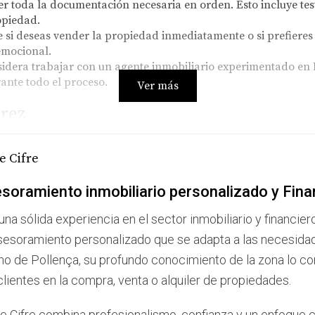
r toda la documentación necesaria en orden. Esto incluye test
opiedad.
 si deseas vender la propiedad inmediatamente o si prefieres
emocional.
idera trabajar con un agente inmobiliario experimentado en 
ante todo el proceso.
Ver más
érez
eredaron una hermosa casa en el centro de Pollença. Para ell
e Cifre
ga financiera. Después de evaluar su situación, decidieron ve
ndoles a entender el mercado actual y a establecer un precio 
soramiento inmobiliario personalizado y Fina
 que les permitió invertir en nuevas oportunidades.
una sólida experiencia en el sector inmobiliario y financier
de Marta
sesoramiento personalizado que se adapta a las necesida
el fallecimiento de su madre. Aunque sentía una profunda co
no de Pollença, su profundo conocimiento de la zona lo conv
des laborales y familiares. Con el asesoramiento de Jorge Cif
clientes en la compra, venta o alquiler de propiedades.
nes prácticas para su vida actual. Al final, vendió la casa 
e Cifre combina profesionalismo, confianza y un enfoque c