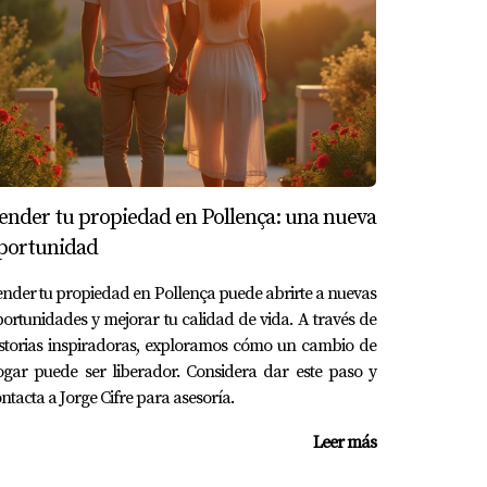
ento legal relacionado con la herencia.
opiedad; sin embargo, con un buen plan y
ender tu propiedad en Pollença: una nueva
portunidad
yudar a obtener un mejor precio.
nder tu propiedad en Pollença puede abrirte a nuevas
ortunidades y mejorar tu calidad de vida. A través de
storias inspiradoras, exploramos cómo un cambio de
gar puede ser liberador. Considera dar este paso y
 Jorge Cifre para obtener una valoración
ntacta a Jorge Cifre para asesoría.
Leer más