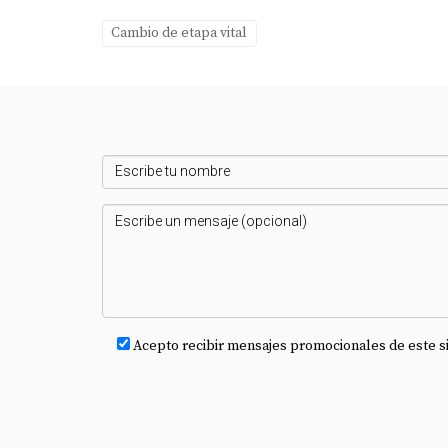
Es importante comunicarse abiertamente con 
asesoramiento legal si surgen desacuerdos. R
Cambio de etapa vital
¡Contacta a Jorge Cifre hoy mismo!
Acepto recibir mensajes promocionales de este s