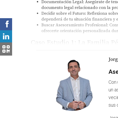
Documentación Legal:
Asegúrate de tene
documento legal relacionado con la pr
Decidir sobre el Futuro:
Reflexiona sobre
dependerá de tu situación financiera y 
Buscar Asesoramiento Profesional:
Cons
ofrecerte orientación personalizada dur
Caso Estudio 1: La Familia P
La familia Pérez enfrentó un dilema cuando h
Jorg
familiares, pero también representaba una car
les brindó apoyo emocional y práctico, ayudá
Ase
propiedad rápidamente y a un buen precio, lo
Con 
Caso Estudio 2: La Historia 
un a
Marta heredó una casa en Pollença después d
veci
podía mantenerla debido a sus responsabilida
sus 
honrar la memoria de su madre y tomar decisio
Jorg