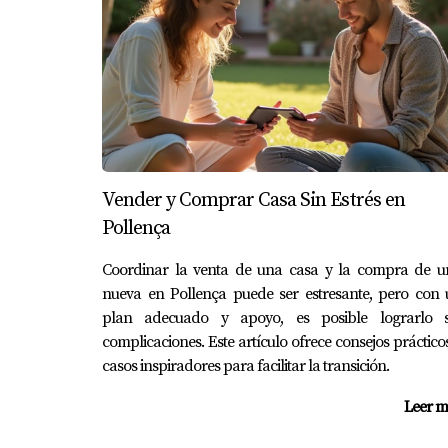
¿Qué documentos necesito para ven
Es fundamental contar con documentos como e
¿Cuánto tiempo toma vender una ca
El tiempo puede variar dependiendo del merca
asesoramiento adecuado, puedes acelerar el 
Vender y Comprar Casa Sin Estrés en
Pollença
¿Debo realizar reparaciones antes d
Aunque no es obligatorio, realizar pequeñas 
Coordinar la venta de una casa y la compra de u
nueva en Pollença puede ser estresante, pero con 
¿Cómo puedo determinar el valor de
plan adecuado y apoyo, es posible lograrlo s
complicaciones. Este artículo ofrece consejos práctico
Lo ideal es contratar a un tasador profesion
casos inspiradores para facilitar la transición.
precisa basada en el mercado actual.
Leer m
¿Qué pasa si hay más herederos invo