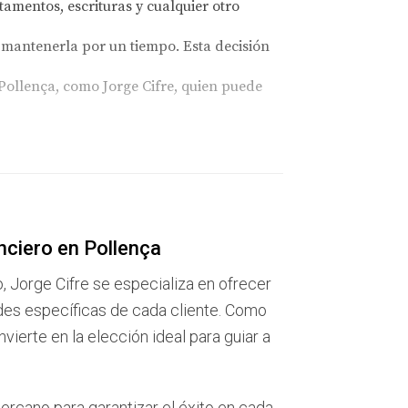
amentos, escrituras y cualquier otro
 mantenerla por un tiempo. Esta decisión
Pollença, como Jorge Cifre, quien puede
os, era un lugar lleno de recuerdos
nder la casa con la ayuda de Jorge Cifre. Él
justo. Finalmente, lograron vender la
nciero en Pollença
o, Jorge Cifre se especializa en ofrecer
des específicas de cada cliente. Como
nexión emocional con el lugar, sabía que no
ierte en la elección ideal para guiar a
re, Marta pudo encontrar un equilibrio entre
a una familia joven que estaba buscando su
ercano para garantizar el éxito en cada