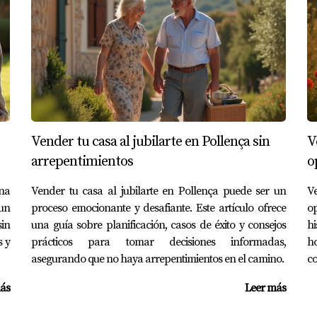
der una casa heredada?
l testamento, escritura de propiedad y cualquier otro docum
sa heredada?
do inmobiliario local y las condiciones específicas de tu pr
proceso.
Vender tu casa al jubilarte en Pollença sin
V
arrepentimientos
o
e vender?
reparaciones puede aumentar el atractivo de tu propiedad y a
na
Vender tu casa al jubilarte en Pollença puede ser un
Ve
un
proceso emocionante y desafiante. Este artículo ofrece
op
 mi casa heredada?
in
una guía sobre planificación, casos de éxito y consejos
hi
s y
prácticos para tomar decisiones informadas,
ho
al o consultar con un agente inmobiliario experimentado como
asegurando que no haya arrepentimientos en el camino.
co
ás
Leer más
lucrados?