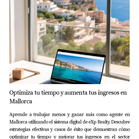
encuentros mensuales donde los agentes podían
compartir experiencias y consejos, lo que fortaleció aún
más su reputación como líder en la comunidad
inmobiliaria. Esta estrategia no solo le generó más
referencias, sino que también le permitió aprender de
otros agentes exitosos. Al final del año, Juan había
duplicado sus ingresos gracias a estas valiosas
conexiones.
Caso de Estudio 3: Inversión en
Formación Continua
Optimiza tu tiempo y aumenta tus ingresos en
La formación continua es esencial para mantenerse
Mallorca
relevante en el dinámico mundo inmobiliario. María, una
Aprende a trabajar menos y ganar más como agente en
agente joven en eXp Realty Mallorca, decidió invertir
Mallorca utilizando el sistema digital de eXp Realty. Descubre
tiempo y recursos en su educación profesional. Asistió a
estrategias efectivas y casos de éxito que demuestran cómo
cursos sobre marketing digital, negociación y tendencias
optimizar tu tiempo y mejorar tus ingresos en el sector