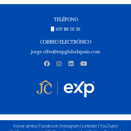
TELÉFONO
692 88 20 30
CORREO ELECTRÓNICO
jorge.cifre@expglobalspain.com
Volver arriba
|
Facebook
|
Instagram
|
Linkedin
|
YouTube
|