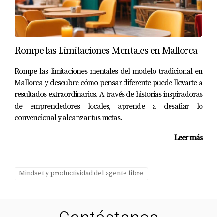
Establece plazos realistas.
Revisa tus progresos regularmente.
¿Cómo puedo mejorar mis habilidades de
networking?
Rompe las Limitaciones Mentales en Mallorca
Asiste a eventos del sector.
Utiliza plataformas digitales como LinkedIn.
Rompe las limitaciones mentales del modelo tradicional en
Crea oportunidades para colaborar con otros
Mallorca y descubre cómo pensar diferente puede llevarte a
agentes.
resultados extraordinarios. A través de historias inspiradoras
de emprendedores locales, aprende a desafiar lo
¿Qué tipo de formación debería buscar como
convencional y alcanzar tus metas.
agente inmobiliario?
Cursos sobre marketing digital.
Leer más
Talleres sobre negociación.
Seminarios sobre tendencias del mercado.
Mindset y productividad del agente libre
¿Es necesario tener un mentor en el sector
inmobiliario?
Sí, un mentor puede ofrecerte orientación