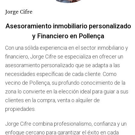
efectiva. Tomemos como ejemplo a Laura, una agente de
eXp Realty Mallorca que decidió adoptar un enfoque más
Jorge Cifre
estructurado en su día a día. Laura comenzó cada
Asesoramiento inmobiliario personalizado
semana estableciendo metas claras y alcanzables,
y Financiero en Pollença
dividiendo sus objetivos anuales en tareas semanales y
diarias. Esta práctica no solo le permitió mantenerse
Con una sólida experiencia en el sector inmobiliario y
enfocada, sino que también le ayudó a identificar áreas
financiero, Jorge Cifre se especializa en ofrecer un
donde podía mejorar. Laura implementó herramientas
asesoramiento personalizado que se adapta a las
digitales para organizar su tiempo, como calendarios
necesidades específicas de cada cliente. Como
compartidos y aplicaciones de gestión de tareas. Gracias
vecino de Pollença, su profundo conocimiento de la
a esta planificación meticulosa, logró aumentar su
zona lo convierte en la elección ideal para guiar a sus
productividad en un 30% en solo tres meses. Además, al
clientes en la compra, venta o alquiler de
tener un plan claro, pudo dedicar tiempo a actividades
propiedades.
que realmente importaban, como el networking y la
formación continua. Este enfoque proactivo transformó
Jorge Cifre combina profesionalismo, confianza y un
su carrera y le brindó la libertad para disfrutar más de
enfoque cercano para garantizar el éxito en cada