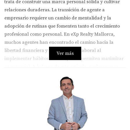
trata de construir una marca personal sólida y cultivar
relaciones duraderas. La transición de agente a
empresario requiere un cambio de mentalidad y la
adopción de rutinas que fomenten tanto el crecimiento
profesional como personal. En eXp Realty Mallorca,
muchos agentes han encontrado el camino hacia la
libertad financiera y la satisfacción laboral al
Ver más
implementar hábitos diarios que les permiten maximizar
su potencial. A lo largo de este artículo, exploraremos
tres casos inspiradores que demuestran cómo estas
rutinas pueden transformar tu carrera y tu vida.
Caso de Estudio 1: La Importancia
de la Planificación
Uno de los primeros pasos para convertirse en un
empresario exitoso es establecer una planificación