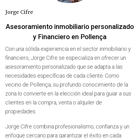
historias de otros compradores satisfechos puede ayudar
a crear un sentido de seguridad.
Jorge Cifre
Asesoramiento inmobiliario personalizado
LLAMAME AHORA
y Financiero en Pollença
Casos prácticos
Con una sólida experiencia en el sector inmobiliario y
Caso 1: La compra del primer hogar
financiero, Jorge Cifre se especializa en ofrecer un
asesoramiento personalizado que se adapta a las
Recuerdo un cliente que estaba nervioso por comprar su
necesidades específicas de cada cliente. Como
primera casa. Le hice preguntas sobre lo que realmente
quería y sus preocupaciones financieras. Al
vecino de Pollença, su profundo conocimiento de la
proporcionar información sobre financiamiento y costos
zona lo convierte en la elección ideal para guiar a sus
ocultos, se sintió más seguro y finalmente compró su casa
clientes en la compra, venta o alquiler de
soñada.
propiedades.
Caso 2: Inversión en propiedad comercial
Jorge Cifre combina profesionalismo, confianza y un
Un empresario dudaba en invertir en una propiedad
enfoque cercano para garantizar el éxito en cada