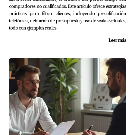
necesaria y está cómodo con su decisión. Asegúrate de
compradores no cualificados. Este artículo ofrece estrategias
que se sienta apoyado durante todo el proceso.
prácticas para filtrar clientes, incluyendo precalificación
telefónica, definición de presupuesto y uso de visitas virtuales,
Si deseas saber más sobre cómo manejar las dudas en el
todo con ejemplos reales.
proceso de compra, no dudes en contactarme. Soy Jorge
Leer más
Cifre, experto en asesoría inmobiliaria, listo para
ayudarte en tu camino hacia la propiedad ideal.