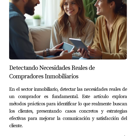
proceso de compra.
No subestimes el poder de una buena
conversación; estoy a un mensaje o llamada.
Preguntas frecuentes
¿Cómo puedo identificar las dudas del
Detectando Necesidades Reales de
comprador?
Compradores Inmobiliarios
Preguntas abiertas son clave. Escuchar atentamente lo
que dicen o no dicen también es fundamental para
En el sector inmobiliario, detectar las necesidades reales de
un comprador es fundamental. Este artículo explora
captar sus inquietudes.
métodos prácticos para identificar lo que realmente buscan
¿Qué tipo de datos debo presentar al
los clientes, presentando casos concretos y estrategias
comprador?
efectivas para mejorar la comunicación y satisfacción del
cliente.
Dale prioridad a estadísticas relevantes sobre el mercado