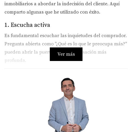
inmobiliarios a abordar la indecisión del cliente. Aquí
comparto algunas que he utilizado con éxito.
1. Escucha activa
Es fundamental escuchar las inquietudes del comprador.
Pregunta abierta como "¿Qué es lo que le preocupa más?"
pueden abrir la puerta a una conversación más
Ver más
profunda.
2. Proporcionar datos claros
Los datos pueden ayudar a tranquilizar a un comprador
indeciso. Comparte estadísticas sobre el mercado local,
tendencias y precios de propiedades similares.
3. Presentar testimonios de clientes previos
Los testimonios pueden ser poderosos. Compartir