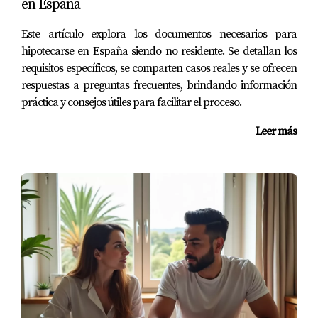
en España
ayudarte con cualquier consulta o duda que puedas
tener.
Este artículo explora los documentos necesarios para
hipotecarse en España siendo no residente. Se detallan los
requisitos específicos, se comparten casos reales y se ofrecen
respuestas a preguntas frecuentes, brindando información
práctica y consejos útiles para facilitar el proceso.
Leer más