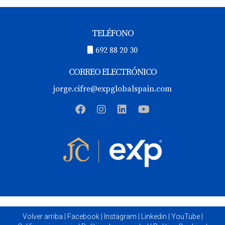
TELÉFONO
692 88 20 30
CORREO ELECTRÓNICO
jorge.cifre@expglobalspain.com
Volver arriba
|
Facebook
|
Instagram
|
Linkedin
|
YouTube
|