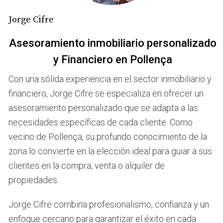
Considero que siempre es bueno comparar
opciones antes de decidir. No te quedes con la
Jorge Cifre
primera oferta.
Asesoramiento inmobiliario personalizado
Ana y su compra en Barcelona
y Financiero en Pollença
Ana estaba lista para invertir en un piso en Barcelona.
Con una sólida experiencia en el sector inmobiliario y
Sin embargo, se sorprendió por la cantidad de
financiero, Jorge Cifre se especializa en ofrecer un
documentación requerida por los prestamistas. A través
asesoramiento personalizado que se adapta a las
de un asesor financiero, pudo navegar el proceso más
necesidades específicas de cada cliente. Como
fácilmente.
vecino de Pollença, su profundo conocimiento de la
zona lo convierte en la elección ideal para guiar a sus
No subestimes la importancia de tener un
clientes en la compra, venta o alquiler de
buen asesor. Te ahorra tiempo y estrés.
propiedades.
Mark y la búsqueda de una casa rural
Jorge Cifre combina profesionalismo, confianza y un
Mark quería comprar una casa rural en el norte de
enfoque cercano para garantizar el éxito en cada