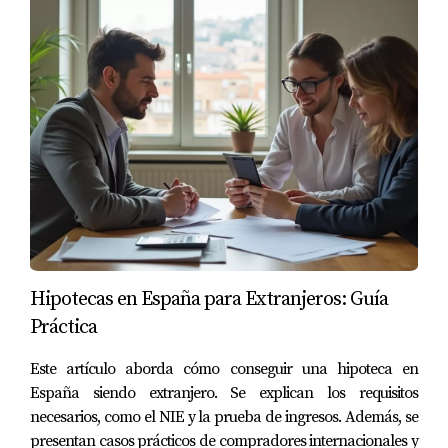
hipotecas en España?
Las tasas varían según el banco y el tipo de hipoteca,
pero generalmente son más altas desde el Brexit. Es
recomendable consultar varias entidades financieras.
¿Qué documentos necesito para solicitar una
hipoteca?
Normalmente necesitarás tu pasaporte, prueba de
ingresos, declaraciones fiscales y otros documentos
relacionados con tu situación financiera.
¿Es más difícil obtener financiación después
Hipotecas en España para Extranjeros: Guía
del Brexit?
Práctica
No necesariamente más difícil, pero sí puede requerir
Este artículo aborda cómo conseguir una hipoteca en
más documentación y justificaciones ante los
España siendo extranjero. Se explican los requisitos
prestamistas.
necesarios, como el NIE y la prueba de ingresos. Además, se
presentan casos prácticos de compradores internacionales y