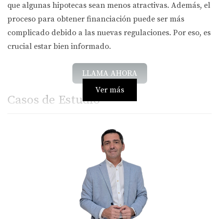
que algunas hipotecas sean menos atractivas. Además, el
proceso para obtener financiación puede ser más
complicado debido a las nuevas regulaciones. Por eso, es
crucial estar bien informado.
LLAMA AHORA
Ver más
Casos de Estudio
Juan y su propiedad en la Costa del Sol
Juan, un ciudadano británico, decidió comprar un
apartamento en la Costa del Sol después del Brexit. Se
encontró con tasas de interés más altas que las que había
visto anteriormente. Sin embargo, investigó diferentes
bancos y encontró una opción competitiva.