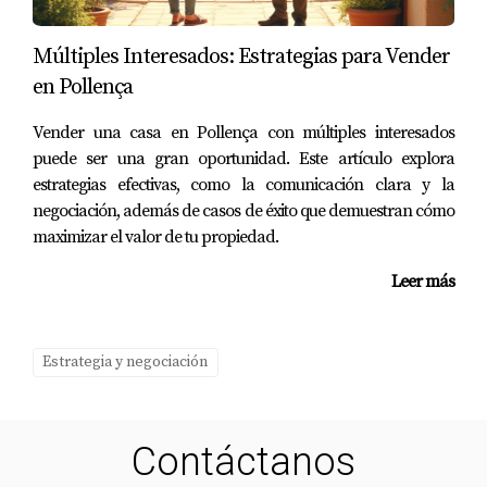
de cerrar tratos; se trata de crear conexiones
significativas con las personas. Si estás listo para llevar
Múltiples Interesados: Estrategias para Vender
tus habilidades al siguiente nivel o necesitas
en Pollença
asesoramiento personalizado sobre cómo implementar
estas estrategias en tu negocio, no dudes en contactar a
Vender una casa en Pollença con múltiples interesados
puede ser una gran oportunidad. Este artículo explora
Jorge Cifre. Con su experiencia y dedicación al éxito del
estrategias efectivas, como la comunicación clara y la
cliente, te guiará hacia nuevas alturas en tu carrera
negociación, además de casos de éxito que demuestran cómo
profesional.
maximizar el valor de tu propiedad.
¡Actúa Ahora!
Leer más
No esperes más para transformar tu enfoque hacia las
ventas; comienza hoy mismo a implementar estas
Estrategia y negociación
estrategias probadas y observa cómo florecen tus
relaciones comerciales.
¿Tienes Preguntas?
Contáctanos