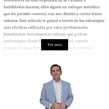
vendedores no solo dependen de su carisma o
habilidades innatas; ellos siguen un enfoque metódico
que les permite conectar con sus clientes y cerrar tratos
exitosos. Este artículo te guiará a través de las estrategias
más efectivas utilizadas por estos profesionales,
brindándote herramientas valiosas que podrás
implementar desde hoy mismo. Al final, estarás
Ver más
preparado para llevar tus habilidades de venta al
siguiente nivel y hacer crecer tu negocio.
Estrategias Clave de Venta
La Escucha Activa
Una de las habilidades más subestimadas en el ámbito
de las ventas es la escucha activa. No se trata solo de oír
lo que el cliente dice, sino de comprender sus
necesidades y preocupaciones profundas. Los mejores