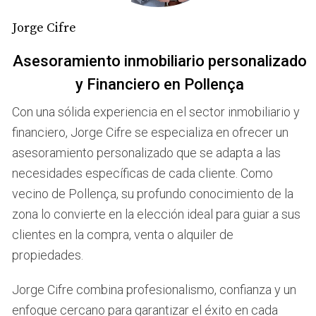
vendedores en Pollença dedican tiempo a escuchar a sus
Jorge Cifre
clientes, haciendo preguntas abiertas que fomentan una
conversación genuina. Esto no solo ayuda a identificar lo
Asesoramiento inmobiliario personalizado
que realmente busca el cliente, sino que también
y Financiero en Pollença
establece una conexión emocional. Un ejemplo claro es
el caso de Ana, una agente inmobiliaria en Pollença.
Con una sólida experiencia en el sector inmobiliario y
Cuando un cliente potencial llegó buscando una casa
financiero, Jorge Cifre se especializa en ofrecer un
familiar, Ana no solo le mostró propiedades; se tomó el
asesoramiento personalizado que se adapta a las
tiempo para preguntar sobre su estilo de vida, sus
necesidades específicas de cada cliente. Como
hobbies y qué era lo más importante para ellos en un
vecino de Pollença, su profundo conocimiento de la
hogar. Gracias a esta escucha activa, pudo ofrecerle una
zona lo convierte en la elección ideal para guiar a sus
propiedad que no solo cumplía con sus requisitos, sino
clientes en la compra, venta o alquiler de
que también resonaba emocionalmente con su visión
propiedades.
familiar.
Jorge Cifre combina profesionalismo, confianza y un
Construir Relaciones Sólidas
enfoque cercano para garantizar el éxito en cada