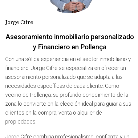
Certificados
Uno de los primeros pasos que debes tomar al vender tu
Jorge Cifre
vivienda es obtener los certificados necesarios. Estos
Asesoramiento inmobiliario personalizado
documentos son fundamentales para garantizar que tu
y Financiero en Pollença
propiedad cumple con todas las normativas legales y
técnicas. Algunos de los certificados más importantes
Con una sólida experiencia en el sector inmobiliario y
incluyen:
financiero, Jorge Cifre se especializa en ofrecer un
asesoramiento personalizado que se adapta a las
Certificado Energético: Este documento acredita la
eficiencia energética de tu vivienda y es obligatorio
necesidades específicas de cada cliente. Como
para cualquier transacción inmobiliaria.
vecino de Pollença, su profundo conocimiento de la
Certificado de No Deuda: Asegúrate de que no hay
zona lo convierte en la elección ideal para guiar a sus
cargas o hipotecas pendientes sobre la propiedad.
clientes en la compra, venta o alquiler de
Certificado Urbanístico: Verifica que tu propiedad
cumple con las normativas urbanísticas locales.
propiedades.
La obtención de estos certificados puede llevar tiempo,
Jorge Cifre combina profesionalismo, confianza y un