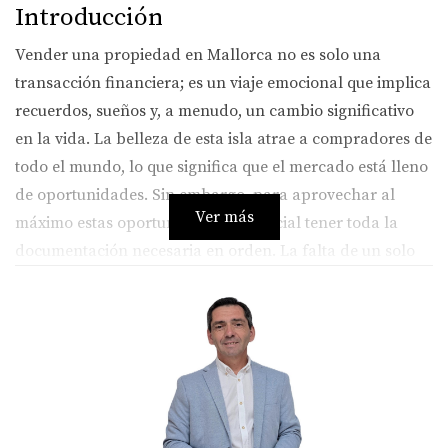
Introducción
Vender una propiedad en Mallorca no es solo una
transacción financiera; es un viaje emocional que implica
recuerdos, sueños y, a menudo, un cambio significativo
en la vida. La belleza de esta isla atrae a compradores de
todo el mundo, lo que significa que el mercado está lleno
de oportunidades. Sin embargo, para aprovechar al
Ver más
máximo estas oportunidades, es crucial tener toda la
documentación necesaria en orden. La falta de un solo
documento puede causar retrasos significativos y
frustraciones innecesarias. Por eso, en este artículo, nos
enfocaremos en los documentos imprescindibles para
vender una vivienda en Mallorca y cómo puedes
prepararte mejor para este proceso.
Documentos Necesarios para Vender