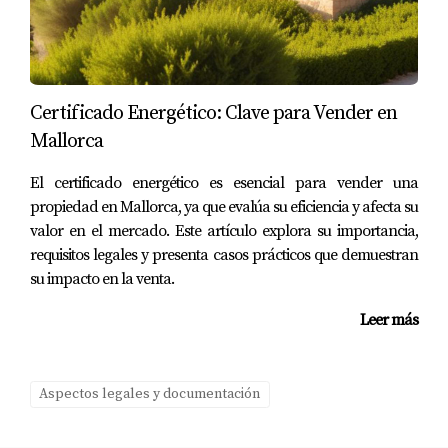
La pareja Martínez estaba emocionada por mudarse a su
nueva casa en Mallorca, pero se encontraron con un
obstáculo inesperado: no habían obtenido la cédula de
habitabilidad antes de listar su propiedad. Esto les costó
Certificado Energético: Clave para Vender en
valiosos días mientras esperaban que se completara el
Mallorca
trámite necesario. Finalmente, lograron vender su casa,
El certificado energético es esencial para vender una
pero aprendieron lo vital que es anticiparse a todos los
propiedad en Mallorca, ya que evalúa su eficiencia y afecta su
requisitos legales.
valor en el mercado. Este artículo explora su importancia,
requisitos legales y presenta casos prácticos que demuestran
Conclusión
su impacto en la venta.
Vender una vivienda en Mallorca puede ser un proceso
Leer más
gratificante si estás bien preparado y conoces todos los
documentos necesarios. Desde certificados hasta
escrituras y cédulas, cada uno juega un papel crucial en
Aspectos legales y documentación
asegurar que tu venta sea exitosa y sin contratiempos.
Recuerda que cada paso cuenta; estar organizado no