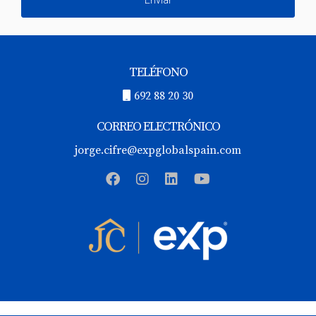
Enviar
energético?
El tiempo puede variar dependiendo del proveedor, pero
generalmente toma entre 5 y 10 días hábiles.
TELÉFONO
¿Es necesario contratar a un abogado para
692 88 20 30
vender mi casa?
CORREO ELECTRÓNICO
No es obligatorio, pero contar con un abogado
especializado puede facilitar mucho el proceso y
jorge.cifre@expglobalspain.com
asegurarte que todo esté en orden legalmente.
¿Puedo vender mi casa sin una cédula de
habitabilidad?
No se recomienda; muchos compradores requieren este
documento antes de considerar adquirir una propiedad.
¿Qué debo hacer si tengo dudas sobre mis
documentos?