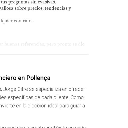
us preguntas sin evasivas.
liosa sobre precios, tendencias y
lquier contrato.
er buenas referencias, pero pronto se dio
bre las visitas ni sobre el interés mostrado
uevo profesional no solo se comunicaba
ntación de su hogar. Gracias a esta nueva
nciero en Pollença
o, Jorge Cifre se especializa en ofrecer
des específicas de cada cliente. Como
ierte en la elección ideal para guiar a
ntró con un agente que prometió encontrarle
us expectativas, Carlos comenzó a dudar.
ercano para garantizar el éxito en cada