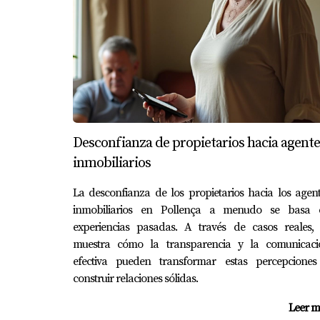
Evitar malas experiencias con agentes inmobi
tu tarea: investiga, pregunta y asegúrate de 
proceso es lo más importante; no dudes en cam
siguiente paso en tu viaje inmobiliario en Po
contactar a Jorge Cifre! Él está aquí para a
¡Contáctanos hoy mismo!
Desconfianza de propietarios hacia agente
Si tienes preguntas o necesitas asesoramiento
inmobiliarios
más; tu nueva casa te está esperando.
La desconfianza de los propietarios hacia los agen
¿Listo para comenzar?
inmobiliarios en Pollença a menudo se basa 
No importa si eres comprador o vendedor; co
experiencias pasadas. A través de casos reales, 
muestra cómo la transparencia y la comunicaci
información sobre cómo puede ayudarte.
efectiva pueden transformar estas percepciones
No te quedes atrás.
construir relaciones sólidas.
El mercado inmobiliario está siempre cambian
Leer m