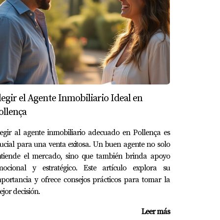
formado y preparado. La clave está en hacer
ecuerda que tu bienestar durante todo el
o debería. Si estás listo para dar el
r al mejor agente para ti, ¡no dudes en
piedad.
legir el Agente Inmobiliario Ideal en
ge Cifre está listo para ayudarte! No esperes
ollença
egir al agente inmobiliario adecuado en Pollença es
ucial para una venta exitosa. Un buen agente no solo
Comunícate con Jorge Cifre para obtener más
ntiende el mercado, sino que también brinda apoyo
mocional y estratégico. Este artículo explora su
portancia y ofrece consejos prácticos para tomar la
jor decisión.
portunidades. Jorge Cifre puede ofrecerte
Leer más