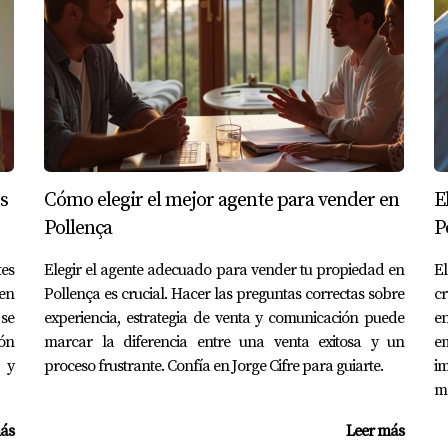
liarios en Pollença es completamente posible si estás bien in
elegir a alguien con quien te sientas cómodo comunicándote. R
biar de dirección si sientes que algo no está funcionando com
llença o simplemente quieres más información sobre cómo elegi
yudarte a navegar este emocionante camino hacia tu nueva pro
s
Cómo elegir el mejor agente para vender en
E
 personalizado sobre el mercado inmobiliario en Pollença, ¡Jor
Pollença
P
tes
Elegir el agente adecuado para vender tu propiedad en
El
en
Pollença es crucial. Hacer las preguntas correctas sobre
cr
ntar con el apoyo adecuado puede hacer toda la diferencia. 
se
experiencia, estrategia de venta y comunicación puede
e
ón
marcar la diferencia entre una venta exitosa y un
e
 y
proceso frustrante. Confía en Jorge Cifre para guiarte.
im
me
do; asegúrate de estar al tanto de las últimas tendencias y o
ás
Leer más