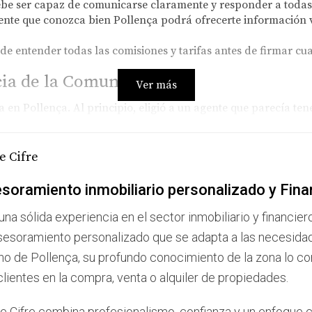
e ser capaz de comunicarse claramente y responder a todas t
nte que conozca bien Pollença podrá ofrecerte información va
e entender todas las comisiones y tarifas antes de firmar cua
cia de la Comunicación
Ver más
 en Pollença. Al principio, eligió a un agente que parecía ten
 Laura se sentía frustrada porque no recibía actualizaciones so
 varias semanas sin avances, decidió cambiar de agente. El n
e Cifre
ó retroalimentación constructiva sobre cómo mejorar la prese
nte y a un precio justo.
soramiento inmobiliario personalizado y Fina
una sólida experiencia en el sector inmobiliario y financier
a una experiencia positiva en el sector inmobiliario."
sesoramiento personalizado que se adapta a las necesida
no de Pollença, su profundo conocimiento de la zona lo conv
el Mercado Local
clientes en la compra, venta o alquiler de propiedades.
ba buscando comprar su primera vivienda en Pollença. Se enco
espués de varias visitas a propiedades que no cumplían con s
e Cifre combina profesionalismo, confianza y un enfoque c