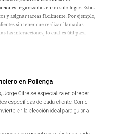
ciones organizadas en un solo lugar. Estas
s y asignar tareas fácilmente. Por ejemplo,
lientes sin tener que realizar llamadas
s las interacciones, lo cual es útil para
minables. Comunicar tus horarios disponibles y
emás. Por ejemplo, si trabajas desde casa,
nciero en Pollença
te concentrarte en tus tareas, sino que
o, Jorge Cifre se especializa en ofrecer
des específicas de cada cliente. Como
ierte en la elección ideal para guiar a
as a servicios públicos y proveedores
ercano para garantizar el éxito en cada