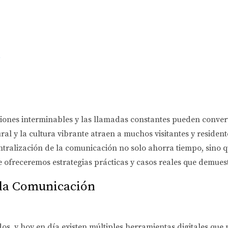
a
iones interminables y las llamadas constantes pueden convert
ral y la cultura vibrante atraen a muchos visitantes y reside
ntralización de la comunicación no solo ahorra tiempo, sino q
te ofreceremos estrategias prácticas y casos reales que demues
 la Comunicación
s, y hoy en día existen múltiples herramientas digitales que 