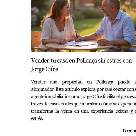
Evitar llamadas y gestiones interminables en 
Al utilizar herramientas digitales adecuadas 
maravilloso que ofrece este lugar. Recuerda 
las gestiones diarias o necesitas ayuda para 
puede ser justo lo que necesitas para simplifi
Preguntas Frecuentes
Vender tu casa en Pollença sin estrés con
Jorge Cifre
¿Cuáles son algunas herramientas d
Algunas herramientas populares incluyen What
Vender una propiedad en Pollença puede s
abrumador. Este artículo explora por qué contar con
¿Cómo puedo establecer límites clar
agente inmobiliario como Jorge Cifre facilita el proceso
través de casos reales que muestran cómo su experien
Es importante comunicar tus límites con amab
transforma la venta en una experiencia exitosa y 
ciertos horarios.
estrés.
¿Qué beneficios trae centralizar mi
Leer m