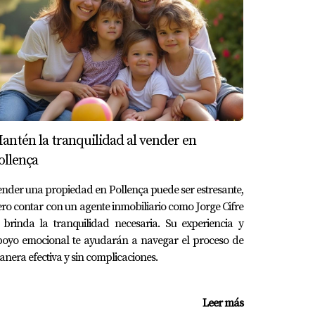
as como la centralización de la comunicación.
diaria y disfrutar más del entorno
lidad de vida. Si te sientes abrumado por
 contactar a Jorge Cifre. Su experiencia
antén la tranquilidad al vender en
ollença
itar diferentes aspectos de la comunicación.
nder una propiedad en Pollença puede ser estresante,
ro contar con un agente inmobiliario como Jorge Cifre
 brinda la tranquilidad necesaria. Su experiencia y
poyo emocional te ayudarán a navegar el proceso de
 tu tiempo y que estarás disponible durante
nera efectiva y sin complicaciones.
Leer más