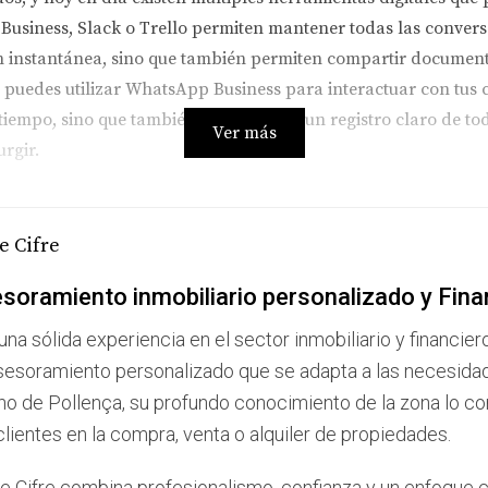
siness, Slack o Trello permiten mantener todas las conversa
n instantánea, sino que también permiten compartir documento
, puedes utilizar WhatsApp Business para interactuar con tus c
tiempo, sino que también proporciona un registro claro de toda
Ver más
rgir.
ablecer límites claros es esencial para evitar gestiones inter
e Cifre
olicitudes puede ayudar a gestionar las expectativas de los d
soramiento inmobiliario personalizado y Fina
madas solo durante ciertas horas del día. Esto no solo te permi
tiempo.
una sólida experiencia en el sector inmobiliario y financier
sesoramiento personalizado que se adapta a las necesida
no de Pollença, su profundo conocimiento de la zona lo conv
clientes en la compra, venta o alquiler de propiedades.
año y rápidamente se dio cuenta de que las constantes llamad
e Cifre combina profesionalismo, confianza y un enfoque c