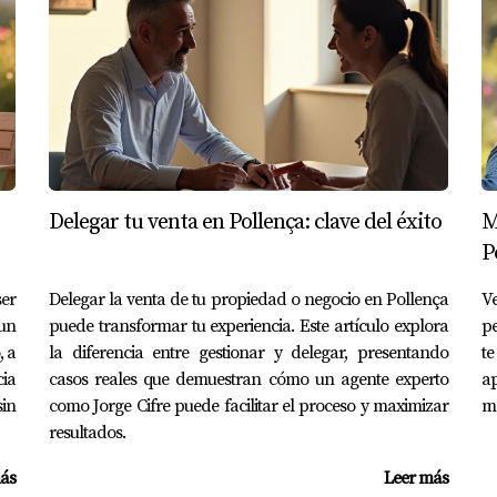
Pollença es posible gracias a estrategias simples pero efectiv
y establecer límites claros, puedes transformar tu experiencia 
que cada pequeño cambio puede tener un gran impacto en tu ca
implementar estas estrategias en tu vida o negocio, no dudes en
car tus procesos.
Delegar tu venta en Pollença: clave del éxito
M
P
igitales recomendadas?
sApp Business, Slack y Trello, cada una diseñada para facil
er
Delegar la venta de tu propiedad o negocio en Pollença
Ve
 un
puede transformar tu experiencia. Este artículo explora
pe
os sin parecer grosero?
, a
la diferencia entre gestionar y delegar, presentando
te
cia
casos reales que demuestran cómo un agente experto
a
ilidad y claridad. Puedes explicar que deseas gestionar mejor
sin
como Jorge Cifre puede facilitar el proceso y maximizar
ma
resultados.
 comunicación?
ás
Leer más