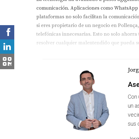
comunicación. Aplicaciones como WhatsApp Bu
plataformas no solo facilitan la comunicació
si eres propietario de un negocio en Pollença
telefónicas innecesarias. Esto no solo ahorra 
resolver cualquier malentendido que pueda su
Establecer Límites Claros
Además de utilizar herramientas digitales, est
Jorg
ser honesto sobre tu capacidad para atender s
Ase
podrías indicar que estás disponible para lla
también muestra a los demás que valoras tu 
Con 
un a
Casos de Estudio
veci
Caso 1: La Familia López
sus 
La familia López se mudó a Pollença hace un 
Jorg