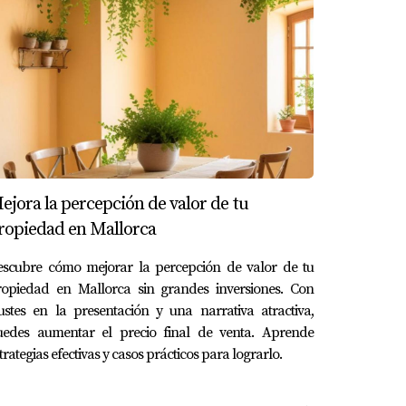
 efectivo usar rangos psicológicos como
ejora la percepción de valor de tu
edades similares recientemente.
ropiedad en Mallorca
escubre cómo mejorar la percepción de valor de tu
s, mejorar la presentación visual también
ropiedad en Mallorca sin grandes inversiones. Con
ustes en la presentación y una narrativa atractiva,
uedes aumentar el precio final de venta. Aprende
trategias efectivas y casos prácticos para lograrlo.
prometer demasiado tu ganancia.