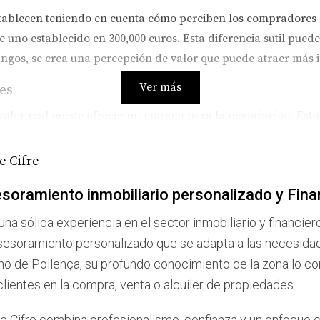
stablecen teniendo en cuenta cómo perciben los compradores 
uno establecido en 300,000 euros. Esta diferencia sutil puede 
angos, se crea una percepción de valor que puede atraer más i
Ver más
es
valor real puede ofrecer un margen para la negociación. Esto 
0,000 euros. Esto no solo te permite recibir ofertas más cercana
uido un trato al negociar hacia abajo. Es una táctica comúnm
e Cifre
 correctamente.
soramiento inmobiliario personalizado y Fina
una sólida experiencia en el sector inmobiliario y financier
sesoramiento personalizado que se adapta a las necesida
no de Pollença, su profundo conocimiento de la zona lo conv
fue listada por 750,000 euros. Después de analizar el mercad
clientes en la compra, venta o alquiler de propiedades.
lizando un rango psicológico. En menos de dos semanas, recibi
ra cómo un pequeño ajuste puede generar un gran interés.
e Cifre combina profesionalismo, confianza y un enfoque c