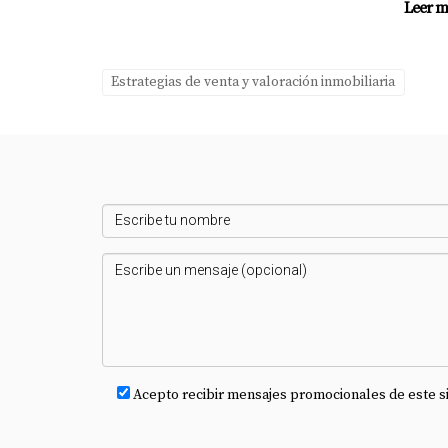
Leer m
¿Cuánto tiempo debería esperar ante
Generalmente se recomienda esperar al menos 
Estrategias de venta y valoración inmobiliaria
real del mercado. Recuerda siempre que cada 
experiencia de venta inmobiliaria.
Acepto recibir mensajes promocionales de este s