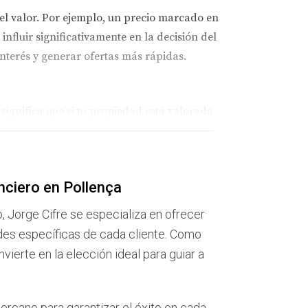
el valor. Por ejemplo, un precio marcado en
influir significativamente en la decisión del
nterés y generar ofertas más rápidas.
significa que si tu propiedad está valorada
s a tu objetivo inicial, sino que también da a
ente utilizada por agentes inmobiliarios
nciero en Pollença
o, Jorge Cifre se especializa en ofrecer
des específicas de cada cliente. Como
ierte en la elección ideal para guiar a
o y las propiedades similares, el vendedor
eron múltiples ofertas y finalmente vendieron
ercano para garantizar el éxito en cada