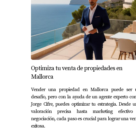
encantado de ayudarte a navegar este emoci
Preguntas Frecuentes
¿Cuál es la mejor estrategia para fijar
Establecer un precio ligeramente inferior al 
299,999 euros.
¿Cómo puedo saber si mi propiedad 
Optimiza tu venta de propiedades en
Es recomendable realizar un análisis compar
Mallorca
¿Qué hacer si no recibo ofertas desp
Vender una propiedad en Mallorca puede ser 
Revisar tu estrategia de precios y considerar
desafío, pero con la ayuda de un agente experto c
Jorge Cifre, puedes optimizar tu estrategia. Desde 
puede atraer más compradores.
valoración precisa hasta marketing efectivo
¿Es importante negociar el precio c
negociación, cada paso es crucial para lograr una ve
exitosa.
Sí, negociar es parte del proceso; establece