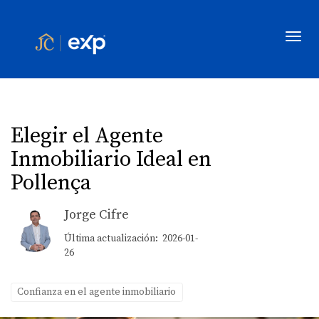
Toggl
Elegir el Agente
Inmobiliario Ideal en
Pollença
Jorge Cifre
Última actualización: 2026-01-
26
Confianza en el agente inmobiliario