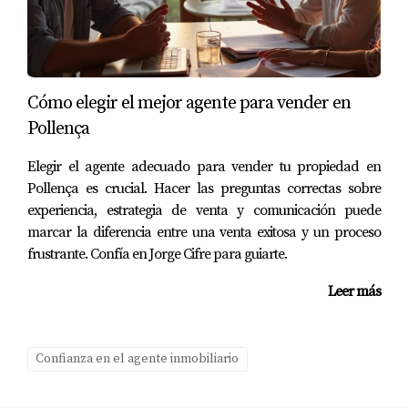
vender tu propiedad en Pollença. Las historias
compartidas aquí son prueba viva de cómo un buen
profesional puede transformar lo que podría ser un
proceso estresante en una experiencia positiva y
Cómo elegir el mejor agente para vender en
gratificante. Recuerda que no se trata solo de cerrar una
Pollença
venta; se trata de encontrar un aliado que comprenda tus
Elegir el agente adecuado para vender tu propiedad en
necesidades y esté comprometido contigo durante todo el
Pollença es crucial. Hacer las preguntas correctas sobre
proceso. Si estás listo para dar el siguiente paso hacia
experiencia, estrategia de venta y comunicación puede
una venta exitosa, considera contactar a Jorge Cifre hoy
marcar la diferencia entre una venta exitosa y un proceso
mismo. Su dedicación y experiencia te guiarán hacia el
frustrante. Confía en Jorge Cifre para guiarte.
camino correcto. ¡No esperes más! Da el primer paso
Leer más
hacia una venta exitosa contactando a Jorge Cifre ahora
mismo.
Confianza en el agente inmobiliario
Preguntas Frecuentes