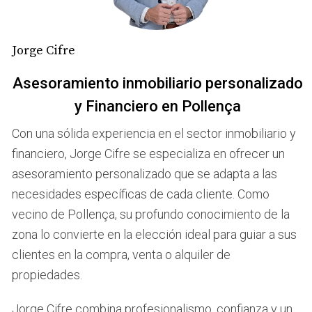
una venta exitosa y una experiencia frustrante. Un buen
agente no solo se preocupa por cerrar una venta; se
Jorge Cifre
interesa genuinamente por tus necesidades y
aspiraciones. Alguien que entiende el mercado
Asesoramiento inmobiliario personalizado
inmobiliario de Pollença puede proporcionarte
y Financiero en Pollença
información valiosa sobre precios, tendencias y
estrategias efectivas para atraer a compradores
Con una sólida experiencia en el sector inmobiliario y
potenciales. Además, un agente competente actúa como
financiero, Jorge Cifre se especializa en ofrecer un
tu defensor durante todo el proceso. Desde la
asesoramiento personalizado que se adapta a las
negociación hasta el cierre, su experiencia te brinda
necesidades específicas de cada cliente. Como
tranquilidad. La confianza es fundamental; necesitas
vecino de Pollença, su profundo conocimiento de la
sentirte seguro de que estás tomando las decisiones
zona lo convierte en la elección ideal para guiar a sus
correctas y que alguien está velando por tus intereses.
clientes en la compra, venta o alquiler de
propiedades.
Casos Reales: Historias de Éxito
Jorge Cifre combina profesionalismo, confianza y un