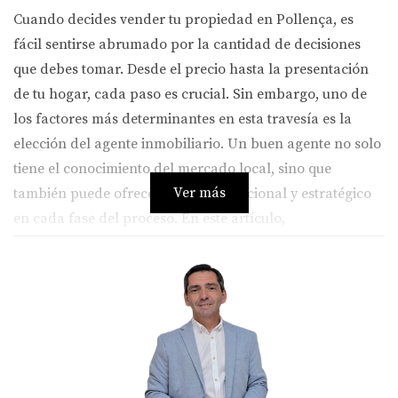
Cuando decides vender tu propiedad en Pollença, es
fácil sentirse abrumado por la cantidad de decisiones
que debes tomar. Desde el precio hasta la presentación
de tu hogar, cada paso es crucial. Sin embargo, uno de
los factores más determinantes en esta travesía es la
elección del agente inmobiliario. Un buen agente no solo
tiene el conocimiento del mercado local, sino que
Ver más
también puede ofrecerte apoyo emocional y estratégico
en cada fase del proceso. En este artículo,
profundizaremos en cómo elegir bien a tu agente puede
transformar tu experiencia de venta y ayudarte a
alcanzar tus objetivos.
La Importancia de Elegir Bien a Tu
Agente
Elegir al agente adecuado puede ser la diferencia entre