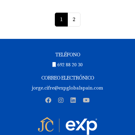
1
2
TELÉFONO
692 88 20 30
CORREO ELECTRÓNICO
jorge.cifre@expglobalspain.com