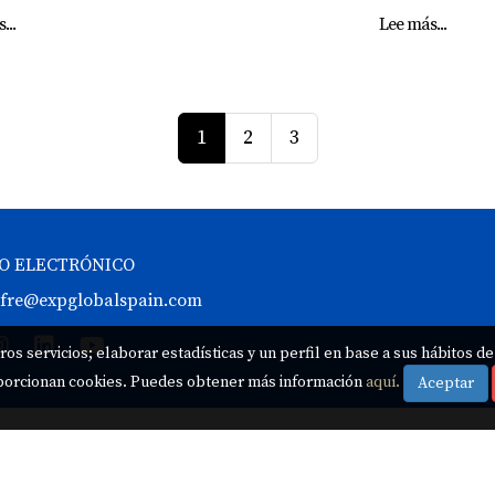
...
Lee más...
1
2
3
O ELECTRÓNICO
cifre@expglobalspain.com
ros servicios; elaborar estadísticas y un perfil en base a sus hábitos d
oporcionan cookies. Puedes obtener más información
aquí.
Aceptar
ube
|
Califica mi servicio
|
Política de privacidad
|
Politica Cookies
|
Térmi
usuario