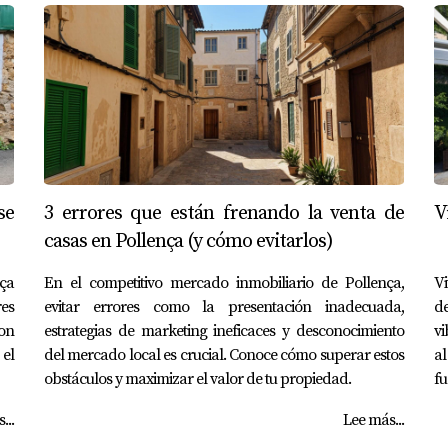
se
3 errores que están frenando la venta de
V
casas en Pollença (y cómo evitarlos)
nça
En el competitivo mercado inmobiliario de Pollença,
Vi
es
evitar errores como la presentación inadecuada,
d
con
estrategias de marketing ineficaces y desconocimiento
vi
el
del mercado local es crucial. Conoce cómo superar estos
al
obstáculos y maximizar el valor de tu propiedad.
fu
...
Lee más...