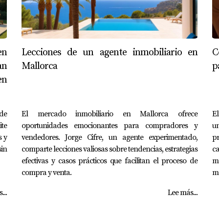
en
Lecciones de un agente inmobiliario en
C
an
Mallorca
p
en
ede
El mercado inmobiliario en Mallorca ofrece
El
te
oportunidades emocionantes para compradores y
u
s y
vendedores. Jorge Cifre, un agente experimentado,
pr
in
comparte lecciones valiosas sobre tendencias, estrategias
c
efectivas y casos prácticos que facilitan el proceso de
m
compra y venta.
m
...
Lee más...