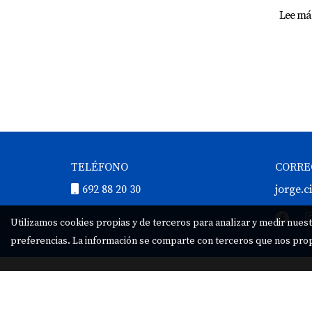
Lee más
TELÉFONO
CORRE
692 88 20 30
jorge.
Utilizamos cookies propias y de terceros para analizar y medir nuest
preferencias. La información se comparte con terceros que nos pr
Volver arriba
|
Facebook
|
Instagram
|
Linkedin
|
YouT