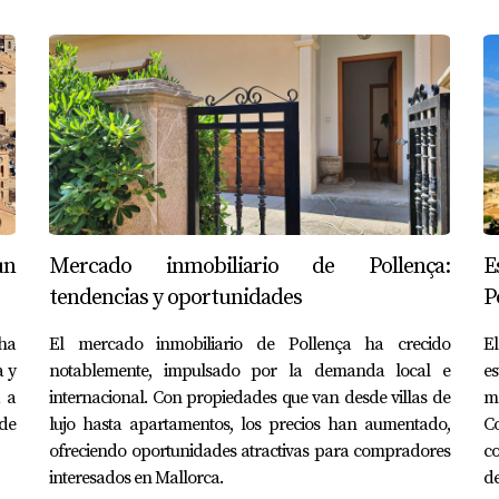
un
Mercado inmobiliario de Pollença:
E
tendencias y oportunidades
P
 ha
El mercado inmobiliario de Pollença ha crecido
E
a y
notablemente, impulsado por la demanda local e
es
a a
internacional. Con propiedades que van desde villas de
ma
 de
lujo hasta apartamentos, los precios han aumentado,
C
ofreciendo oportunidades atractivas para compradores
c
interesados en Mallorca.
de